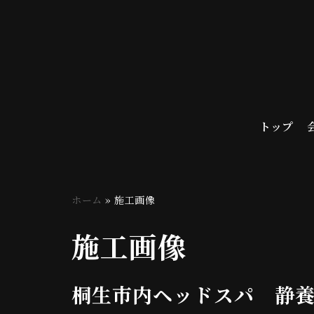
コ
ン
テ
ン
ツ
トップ
へ
ス
キ
ッ
ホーム
»
施工画像
プ
施工画像
桐生市内ヘッドスパ 静