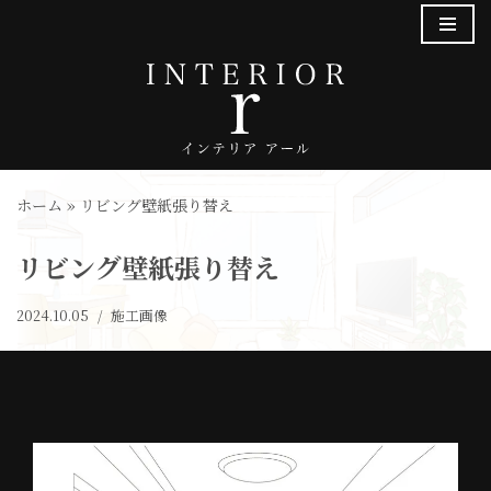
コ
ン
テ
ン
ツ
へ
ホーム
»
リビング壁紙張り替え
ス
キ
リビング壁紙張り替え
ッ
プ
2024.10.05
施工画像