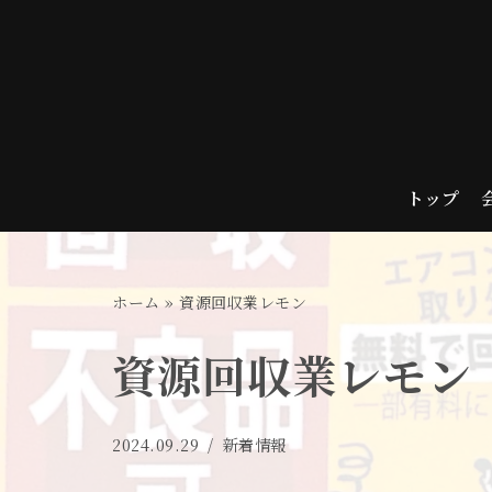
コ
ン
テ
ン
ツ
トップ
へ
ス
キ
ホーム
»
資源回収業レモン
ッ
プ
資源回収業レモン
2024.09.29
新着情報